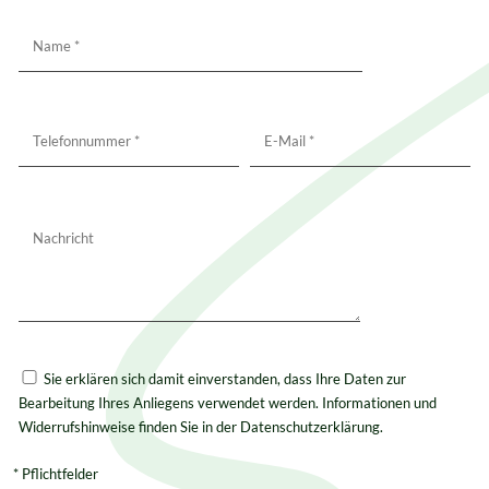
Bitte
lassen
Sie
dieses
Feld
leer.
Bitte
lassen
Sie erklären sich damit einverstanden, dass Ihre Daten zur
Sie
Bearbeitung Ihres Anliegens verwendet werden. Informationen und
dieses
Widerrufshinweise finden Sie in der Datenschutzerklärung.
Feld
leer.
* Pflichtfelder