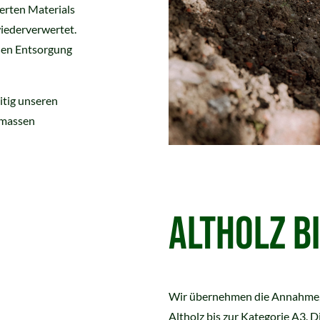
ferten Materials
wiederverwertet.
ßen Entsorgung
itig unseren
nmassen
ALTHOLZ B
Wir übernehmen die Annahme, 
Altholz bis zur Kategorie A3. D