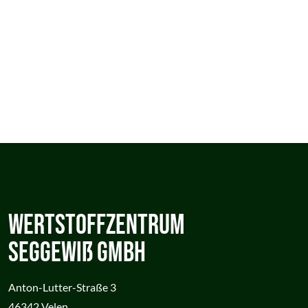
Wertstoffzentrum
Seggewiß GmbH
Anton-Lutter-Straße 3
46342 Velen