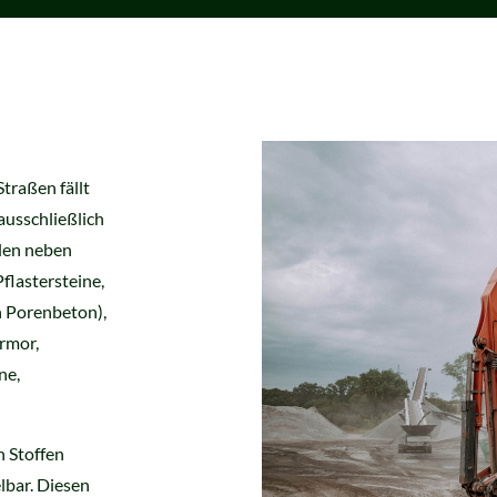
raßen fällt
ausschließlich
hlen neben
Pflastersteine,
n Porenbeton),
armor,
ne,
n Stoffen
elbar. Diesen